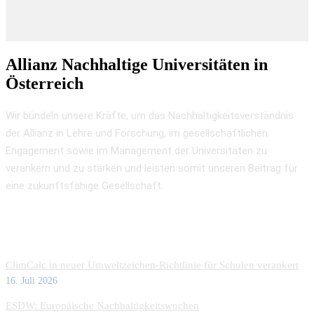
Allianz Nachhaltige Universitäten in
Österreich
Wir bündeln unsere Kräfte, um das Nachhaltigkeitsverständnis
der Allianz in Lehre und Forschung, im gesellschaftlichen
Engagement sowie im Management der Universitäten zu
verankern und zu stärken und leisten somit unseren Beitrag für
eine zukunftsfähige Gesellschaft.
Aktuelles
ClimCalc in neuer Umweltzeichen-Richtlinie für Schulen verankert
16. Juli 2026
ESDW: Europäische Nachhaltigkeitswochen