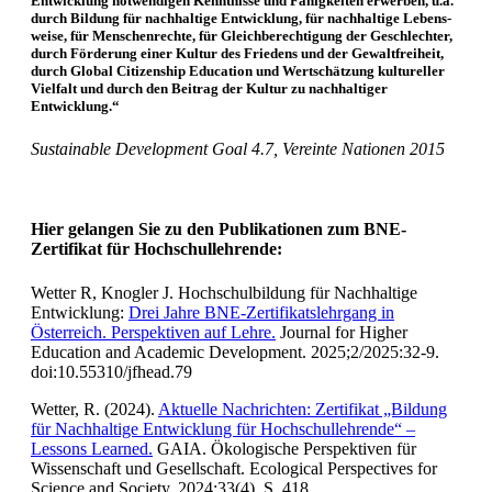
Entwicklung notwendigen Kenntnisse und Fähigkeiten erwerben, u.a.
durch Bildung für nachhaltige Entwicklung, für nachhaltige Lebens­
weise, für Menschenrechte, für Gleichberechtigung der Geschlechter,
durch Förderung einer Kultur des Friedens und der Gewaltfreiheit,
durch Global Citizenship Education und Wertschätzung kultu­reller
Vielfalt und durch den Beitrag der Kultur zu nachhaltiger
Entwicklung.“
Sustainable Development Goal 4.7, Vereinte Nationen 2015
Hier gelangen Sie zu den Publikationen zum BNE-
Zertifikat für Hochschullehrende:
Wetter R, Knogler J. Hochschulbildung für Nachhaltige
Entwicklung:
Drei Jahre BNE-Zertifikatslehrgang in
Österreich. Perspektiven auf Lehre.
Journal for Higher
Education and Academic Development. 2025;2/2025:32-9.
doi:10.55310/jfhead.79
Wetter, R. (2024).
Aktuelle Nachrichten: Zertifikat „Bildung
für Nachhaltige Entwicklung für Hochschullehrende“ –
Lessons Learned.
GAIA. Ökologische Perspektiven für
Wissenschaft und Gesellschaft. Ecological Perspectives for
Science and Society. 2024;33(4), S. 418.