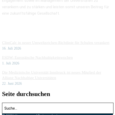
Engagement sowie im Management der Universitäten zu
verankern und zu stärken und leisten somit unseren Beitrag für
eine zukunftsfähige Gesellschaft.
Aktuelles
ClimCalc in neuer Umweltzeichen-Richtlinie für Schulen verankert
16. Juli 2026
ESDW: Europäische Nachhaltigkeitswochen
1. Juli 2026
Die Medizinische Universität Innsbruck ist neues Mitglied der
Allianz Nachhaltige Universitäten
22. Juni 2026
Seite durchsuchen