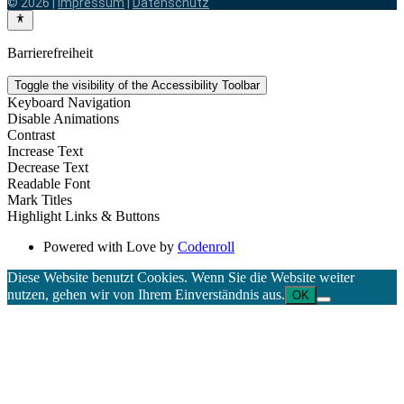
© 2026 |
Impressum
|
Datenschutz
Barrierefreiheit
Toggle the visibility of the Accessibility Toolbar
Keyboard Navigation
Disable Animations
Contrast
Increase Text
Decrease Text
Readable Font
Mark Titles
Highlight Links & Buttons
Powered with Love by
Codenroll
Diese Website benutzt Cookies. Wenn Sie die Website weiter
nutzen, gehen wir von Ihrem Einverständnis aus.
OK