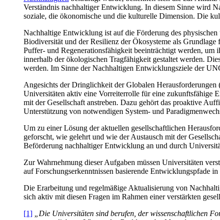
Verständnis nachhaltiger Entwicklung. In diesem Sinne wird Na
soziale, die ökonomische und die kulturelle Dimension. Die kul
Nachhaltige Entwicklung ist auf die Förderung des physischen
Biodiversität und der Resilienz der Ökosysteme als Grundlage 
Puffer- und Regenerationsfähigkeit beeinträchtigt werden, um i
innerhalb der ökologischen Tragfähigkeit gestaltet werden. Die
werden. Im Sinne der Nachhaltigen Entwicklungsziele der UNO
Angesichts der Dringlichkeit der Globalen Herausforderunge
Universitäten aktiv eine Vorreiterrolle für eine zukunftsfähi
mit der Gesellschaft anstreben. Dazu gehört das proaktive Au
Unterstützung von notwendigen System- und Paradigmenwechsel 
Um zu einer Lösung der aktuellen gesellschaftlichen Herausfo
geforscht, wie gelehrt und wie der Austausch mit der Gesellsch
Beförderung nachhaltiger Entwicklung an und durch Universität
Zur Wahrnehmung dieser Aufgaben müssen Universitäten verstärk
auf Forschungserkenntnissen basierende Entwicklungspfade in R
Die Erarbeitung und regelmäßige Aktualisierung von Nachhalti
sich aktiv mit diesen Fragen im Rahmen einer verstärkten gesel
[1]
„Die Universitäten sind berufen, der wissenschaftlichen F