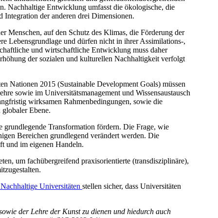
en. Nachhaltige Entwicklung umfasst die ökologische, die
d Integration der anderen drei Dimensionen.
der Menschen, auf den Schutz des Klimas, die Förderung der
e Lebensgrundlage und dürfen nicht in ihrer Assimilations-,
schaftliche und wirtschaftliche Entwicklung muss daher
rhöhung der sozialen und kulturellen Nachhaltigkeit verfolgt
nten Nationen 2015 (Sustainable Development Goals) müssen
d Lehre sowie im Universitätsmanagement und Wissensaustausch
 langfristig wirksamen Rahmenbedingungen, sowie die
 globaler Ebene.
e grundlegende Transformation fördern. Die Frage, wie
 einigen Bereichen grundlegend verändert werden. Die
aft und im eigenen Handeln.
, um fachübergreifend praxisorientierte (transdisziplinäre),
tzugestalten.
 Nachhaltige Universitäten
stellen sicher, dass Universitäten
 sowie der Lehre der Kunst zu dienen und hiedurch auch