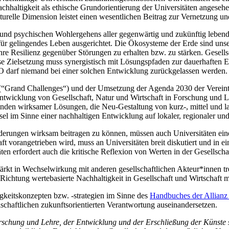
chhaltigkeit als ethische Grundorientierung der Universitäten angeseh
turelle Dimension leistet einen wesentlichen Beitrag zur Vernetzung un
 und psychischen Wohlergehens aller gegenwärtig und zukünftig leben
für gelingendes Leben ausgerichtet. Die Ökosysteme der Erde sind unser
hre Resilienz gegenüber Störungen zu erhalten bzw. zu stärken. Gesell
se Zielsetzung muss synergistisch mit Lösungspfaden zur dauerhaften E
 darf niemand bei einer solchen Entwicklung zurückgelassen werden.
n (“Grand Challenges“) und der Umsetzung der Agenda 2030 der Verei
ge Entwicklung von Gesellschaft, Natur und Wirtschaft in Forschung un
ffinden wirksamer Lösungen, die Neu-Gestaltung von kurz-, mittel und
im Sinne einer nachhaltigen Entwicklung auf lokaler, regionaler und
rderungen wirksam beitragen zu können, müssen auch Universitäten ein
aft vorangetrieben wird, muss an Universitäten breit diskutiert und in
en erfordert auch die kritische Reflexion von Werten in der Gesellsch
t in Wechselwirkung mit anderen gesellschaftlichen Akteur*innen treten
ichtung wertebasierte Nachhaltigkeit in Gesellschaft und Wirtschaft mi
gkeitskonzepten bzw. -strategien im Sinne des
Handbuches der Allianz
lschaftlichen zukunftsorientierten Verantwortung auseinandersetzen.
orschung und Lehre, der Entwicklung und der Erschließung der Künste