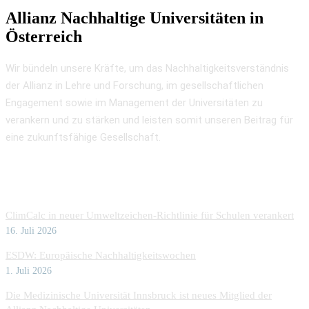
Allianz Nachhaltige Universitäten in
Österreich
Wir bündeln unsere Kräfte, um das Nachhaltigkeitsverständnis
der Allianz in Lehre und Forschung, im gesellschaftlichen
Engagement sowie im Management der Universitäten zu
verankern und zu stärken und leisten somit unseren Beitrag für
eine zukunftsfähige Gesellschaft.
Aktuelles
ClimCalc in neuer Umweltzeichen-Richtlinie für Schulen verankert
16. Juli 2026
ESDW: Europäische Nachhaltigkeitswochen
1. Juli 2026
Die Medizinische Universität Innsbruck ist neues Mitglied der